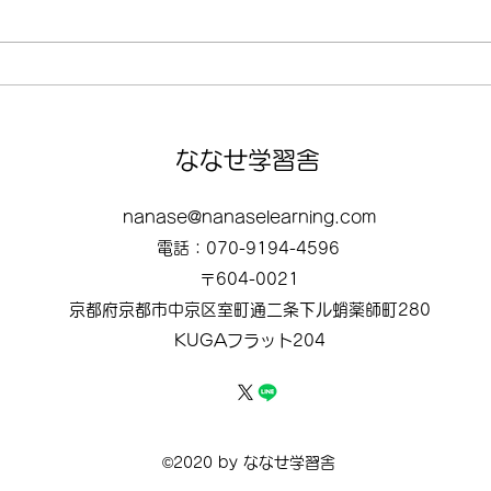
夏期
中学生の授業内容について
​​ななせ学習舎
nanase@nanaselearning.com
電話：070-9194-4596
〒604-0021
京都府京都市中京区室町通二条下ル蛸薬師町280
KUGAフラット204
©2020 by ななせ学習舎